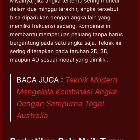
Misalnya, jika angka tertentu sering muncul
dalam dua minggu terakhir, angka tersebut
bisa dipadukan dengan angka lain yang
memiliki frekuensi sedang. Kombinasi ini
membantu memperluas peluang tanpa harus
bergantung pada satu angka saja. Teknik ini
sering diterapkan pada taruhan 2D, 3D,
maupun 4D sesuai modal yang dimiliki.
BACA JUGA :
Teknik Modern
Mengelola Kombinasi Angka
Dengan Sempurna Togel
Australia