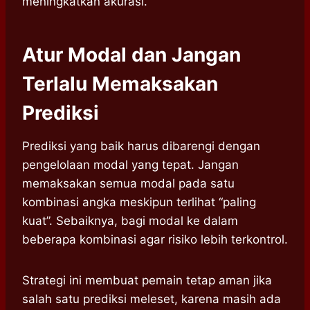
meningkatkan akurasi.
Atur Modal dan Jangan
Terlalu Memaksakan
Prediksi
Prediksi yang baik harus dibarengi dengan
pengelolaan modal yang tepat. Jangan
memaksakan semua modal pada satu
kombinasi angka meskipun terlihat “paling
kuat”. Sebaiknya, bagi modal ke dalam
beberapa kombinasi agar risiko lebih terkontrol.
Strategi ini membuat pemain tetap aman jika
salah satu prediksi meleset, karena masih ada