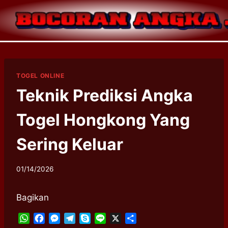
Skip
to
content
TOGEL ONLINE
Teknik Prediksi Angka
Togel Hongkong Yang
Sering Keluar
01/14/2026
Bagikan
W
F
M
T
S
L
X
S