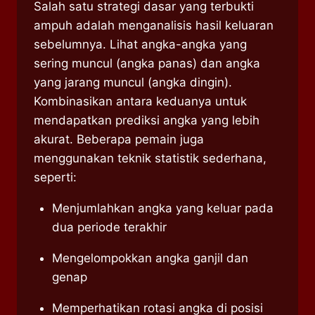
Salah satu strategi dasar yang terbukti
ampuh adalah menganalisis hasil keluaran
sebelumnya. Lihat angka-angka yang
sering muncul (angka panas) dan angka
yang jarang muncul (angka dingin).
Kombinasikan antara keduanya untuk
mendapatkan prediksi angka yang lebih
akurat. Beberapa pemain juga
menggunakan teknik statistik sederhana,
seperti:
Menjumlahkan angka yang keluar pada
dua periode terakhir
Mengelompokkan angka ganjil dan
genap
Memperhatikan rotasi angka di posisi