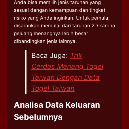
Anda bisa memilih jenis taruhan yang
sesuai dengan kemampuan dan tingkat
risiko yang Anda inginkan. Untuk pemula,
disarankan memulai dari taruhan 2D karena
peluang menangnya lebih besar
dibandingkan jenis lainnya.
Baca Juga:
Trik
Cerdas Menang Togel
Taiwan Dengan Data
Togel Taiwan
Analisa Data Keluaran
Sebelumnya