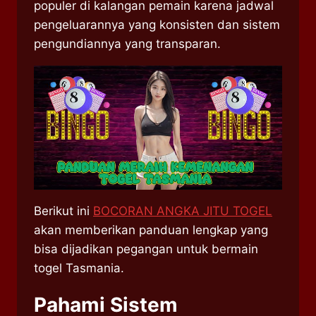
populer di kalangan pemain karena jadwal
pengeluarannya yang konsisten dan sistem
pengundiannya yang transparan.
Berikut ini
BOCORAN ANGKA JITU TOGEL
akan memberikan panduan lengkap yang
bisa dijadikan pegangan untuk bermain
togel Tasmania.
Pahami Sistem