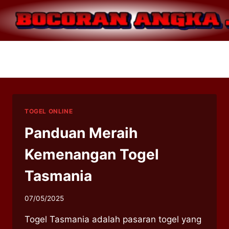
Skip
to
content
Togel Tasmania
TOGEL ONLINE
Panduan Meraih
Kemenangan Togel
Tasmania
07/05/2025
Togel Tasmania adalah pasaran togel yang