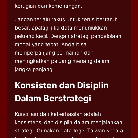
kerugian dan kemenangan.
Jangan terlalu rakus untuk terus bertaruh
besar, apalagi jika data menunjukkan
peluang kecil. Dengan strategi pengelolaan
modal yang tepat, Anda bisa
memperpanjang permainan dan
meningkatkan peluang menang dalam
jangka panjang.
Konsisten dan Disiplin
Dalam Berstrategi
Kunci lain dari keberhasilan adalah
konsistensi dan disiplin dalam menjalankan
strategi. Gunakan data togel Taiwan secara