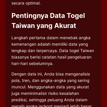
secara optimal.
Pentingnya Data Togel
Taiwan yang Akurat
Langkah pertama dalam menebak angka
kemenangan adalah memiliki data yang
lengkap dan terpercaya. Data togel Taiwan
biasanya berisi catatan hasil pengeluaran
hari-hari sebelumnya.
Dengan data ini, Anda bisa menganalisis
pola, tren, dan angka-angka yang sering
muncul. Menggunakan data yang akurat
juga meminimalisir risiko kesalahan
prediksi, sehingga peluang Anda dalam
meraih angka jackpot menjadi lebih besar.