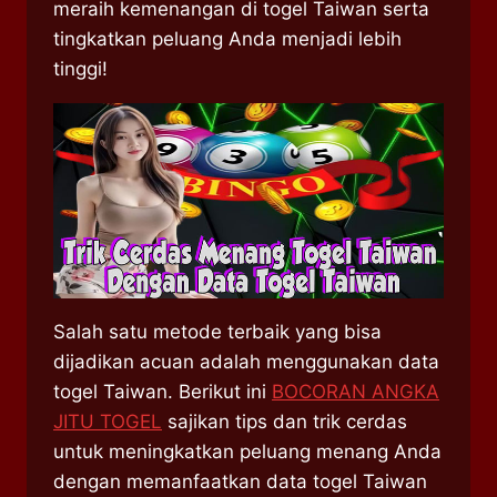
meraih kemenangan di togel Taiwan serta
tingkatkan peluang Anda menjadi lebih
tinggi!
Salah satu metode terbaik yang bisa
dijadikan acuan adalah menggunakan data
togel Taiwan. Berikut ini
BOCORAN ANGKA
JITU TOGEL
sajikan tips dan trik cerdas
untuk meningkatkan peluang menang Anda
dengan memanfaatkan data togel Taiwan