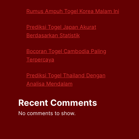
Rumus Ampuh Togel Korea Malam Ini
Prediksi Togel Japan Akurat
Berdasarkan Statistik
Bocoran Togel Cambodia Paling
Terpercaya
Prediksi Togel Thailand Dengan
Analisa Mendalam
Recent Comments
No comments to show.