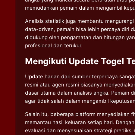
memudahkan pemain dalam mengambil keput
Analisis statistik juga membantu mengurang
data-driven, pemain bisa lebih percaya diri 
didukung oleh pengamatan dan hitungan yang 
profesional dan terukur.
Mengikuti Update Togel T
Update harian dari sumber terpercaya sangat 
resmi atau agen resmi biasanya menyediakan 
dasar utama dalam analisis angka. Pemain d
agar tidak salah dalam mengambil keputusan
Selain itu, beberapa platform menyediakan 
memantau hasil keluaran setiap hari. Dengan
evaluasi dan menyesuaikan strategi prediksi 