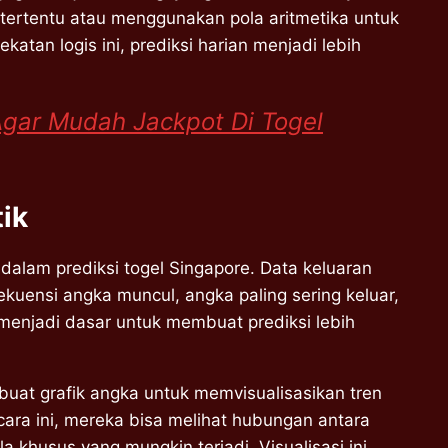
 tertentu atau menggunakan pola aritmetika untuk
tan logis ini, prediksi harian menjadi lebih
Agar Mudah Jackpot Di Togel
tik
dalam prediksi togel Singapore. Data keluaran
ekuensi angka muncul, angka paling sering keluar,
 menjadi dasar untuk membuat prediksi lebih
buat grafik angka untuk memvisualisasikan tren
ara ini, mereka bisa melihat hubungan antara
 khusus yang mungkin terjadi. Visualisasi ini