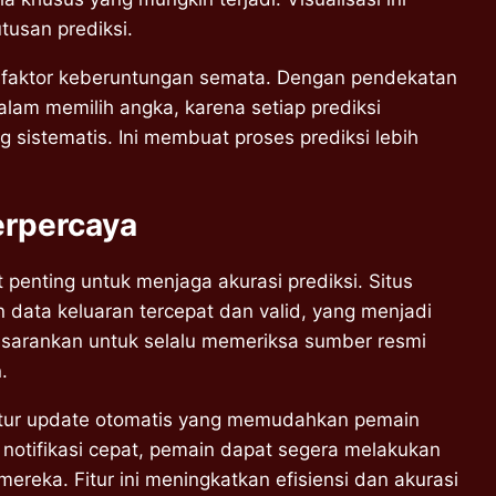
usan prediksi.
i faktor keberuntungan semata. Dengan pendekatan
dalam memilih angka, karena setiap prediksi
sistematis. Ini membuat proses prediksi lebih
erpercaya
penting untuk menjaga akurasi prediksi. Situs
data keluaran tercepat dan valid, yang menjadi
isarankan untuk selalu memeriksa sumber resmi
.
fitur update otomatis yang memudahkan pemain
 notifikasi cepat, pemain dapat segera melakukan
mereka. Fitur ini meningkatkan efisiensi dan akurasi