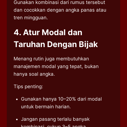
Gunakan kombinasi dari rumus tersebut
dan cocokkan dengan angka panas atau
tren mingguan.
4. Atur Modal dan
Taruhan Dengan Bijak
Menang rutin juga membutuhkan
manajemen modal yang tepat, bukan
hanya soal angka.
Tips penting:
Gunakan hanya 10–20% dari modal
untuk bermain harian.
Jangan pasang terlalu banyak
kombinasi, cukup 3–5 angka.