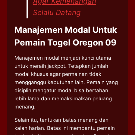
Agar Kemenangan
Selalu Datang
Manajemen Modal Untuk
Pemain Togel Oregon 09
Manajemen modal menjadi kunci utama
untuk meraih jackpot. Tetapkan jumlah
modal khusus agar permainan tidak
mengganggu kebutuhan lain. Pemain yang
disiplin mengatur modal bisa bertahan
lebih lama dan memaksimalkan peluang
menang.
Selain itu, tentukan batas menang dan
kalah harian. Batas ini membantu pemain