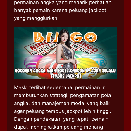
permainan angka yang menarik perhatian
banyak pemain karena peluang jackpot
yang menggiurkan.
Meski terlihat sederhana, permainan ini
membutuhkan strategi, pengamatan pola
angka, dan manajemen modal yang baik
agar peluang tembus jackpot lebih tinggi.
Dengan pendekatan yang tepat, pemain
dapat meningkatkan peluang menang