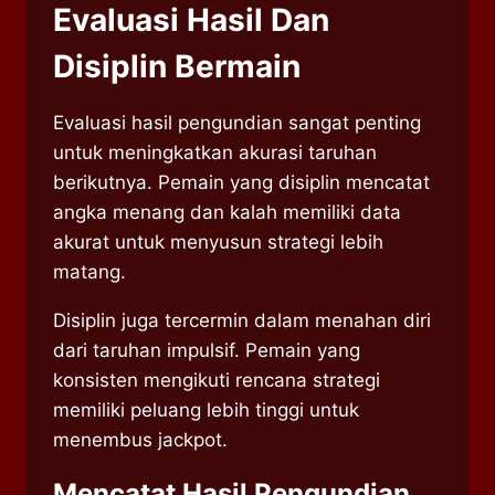
Evaluasi Hasil Dan
Disiplin Bermain
Evaluasi hasil pengundian sangat penting
untuk meningkatkan akurasi taruhan
berikutnya. Pemain yang disiplin mencatat
angka menang dan kalah memiliki data
akurat untuk menyusun strategi lebih
matang.
Disiplin juga tercermin dalam menahan diri
dari taruhan impulsif. Pemain yang
konsisten mengikuti rencana strategi
memiliki peluang lebih tinggi untuk
menembus jackpot.
Mencatat Hasil Pengundian