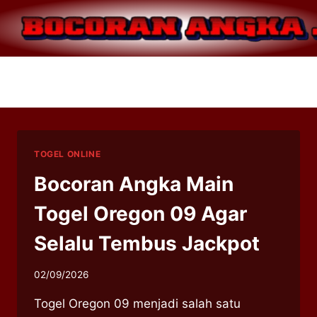
Skip
to
content
Slot Online
TOGEL ONLINE
Bocoran Angka Main
Togel Oregon 09 Agar
Selalu Tembus Jackpot
02/09/2026
Togel Oregon 09 menjadi salah satu