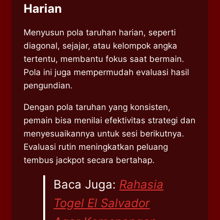
Harian
Menyusun pola taruhan harian, seperti
diagonal, sejajar, atau kelompok angka
tertentu, membantu fokus saat bermain.
Pola ini juga mempermudah evaluasi hasil
pengundian.
Dengan pola taruhan yang konsisten,
pemain bisa menilai efektivitas strategi dan
menyesuaikannya untuk sesi berikutnya.
Evaluasi rutin meningkatkan peluang
tembus jackpot secara bertahap.
Baca Juga:
Rahasia
Togel El Salvador