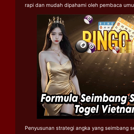
rapi dan mudah dipahami oleh pembaca um
Penyusunan strategi angka yang seimbang se