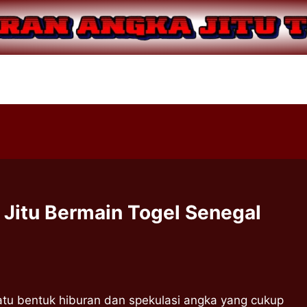
a Jitu Bermain Togel Seneg
Jitu Bermain Togel Senegal
atu bentuk hiburan dan spekulasi angka yang cukup