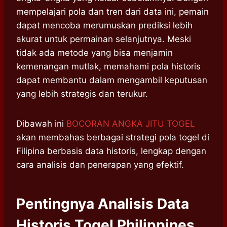
mempelajari pola dan tren dari data ini, pemain
dapat mencoba merumuskan prediksi lebih
akurat untuk permainan selanjutnya. Meski
tidak ada metode yang bisa menjamin
kemenangan mutlak, memahami pola historis
dapat membantu dalam mengambil keputusan
yang lebih strategis dan terukur.
Dibawah ini
BOCORAN ANGKA JITU TOGEL
akan membahas berbagai strategi pola togel di
Filipina berbasis data historis, lengkap dengan
cara analisis dan penerapan yang efektif.
Pentingnya Analisis Data
Historis Togel Philippines