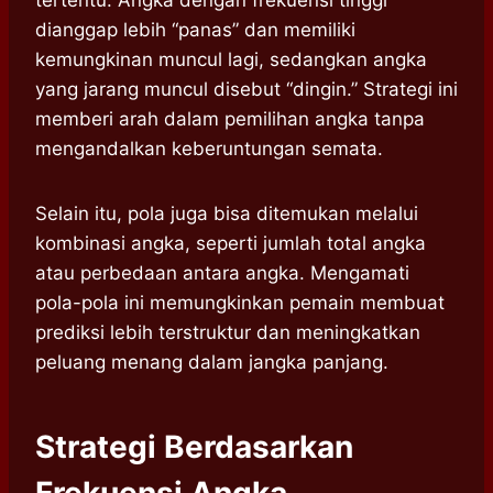
tertentu. Angka dengan frekuensi tinggi
dianggap lebih “panas” dan memiliki
kemungkinan muncul lagi, sedangkan angka
yang jarang muncul disebut “dingin.” Strategi ini
memberi arah dalam pemilihan angka tanpa
mengandalkan keberuntungan semata.
Selain itu, pola juga bisa ditemukan melalui
kombinasi angka, seperti jumlah total angka
atau perbedaan antara angka. Mengamati
pola-pola ini memungkinkan pemain membuat
prediksi lebih terstruktur dan meningkatkan
peluang menang dalam jangka panjang.
Strategi Berdasarkan