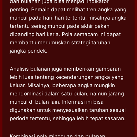
dan bulanan juga bisa menjadi indikator
penting. Pemain dapat melihat tren angka yang
muncul pada hari-hari tertentu, misalnya angka
tertentu sering muncul pada akhir pekan
dibanding hari kerja. Pola semacam ini dapat
membantu merumuskan strategi taruhan
jangka pendek.
Analisis bulanan juga memberikan gambaran
lebih luas tentang kecenderungan angka yang
keluar. Misalnya, beberapa angka mungkin
mendominasi dalam satu bulan, namun jarang
muncul di bulan lain. Informasi ini bisa
digunakan untuk menyesuaikan taruhan sesuai
periode tertentu, sehingga lebih tepat sasaran.
Kombinasi pola mingguan dan bulanan