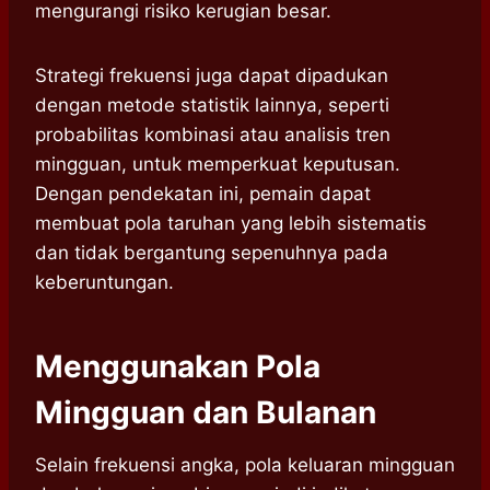
mengurangi risiko kerugian besar.
Strategi frekuensi juga dapat dipadukan
dengan metode statistik lainnya, seperti
probabilitas kombinasi atau analisis tren
mingguan, untuk memperkuat keputusan.
Dengan pendekatan ini, pemain dapat
membuat pola taruhan yang lebih sistematis
dan tidak bergantung sepenuhnya pada
keberuntungan.
Menggunakan Pola
Mingguan dan Bulanan
Selain frekuensi angka, pola keluaran mingguan