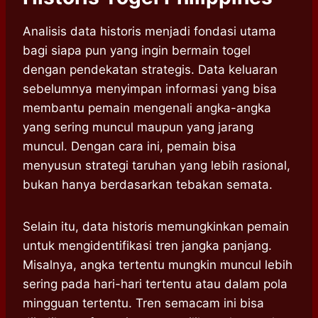
Analisis data historis menjadi fondasi utama
bagi siapa pun yang ingin bermain togel
dengan pendekatan strategis. Data keluaran
sebelumnya menyimpan informasi yang bisa
membantu pemain mengenali angka-angka
yang sering muncul maupun yang jarang
muncul. Dengan cara ini, pemain bisa
menyusun strategi taruhan yang lebih rasional,
bukan hanya berdasarkan tebakan semata.
Selain itu, data historis memungkinkan pemain
untuk mengidentifikasi tren jangka panjang.
Misalnya, angka tertentu mungkin muncul lebih
sering pada hari-hari tertentu atau dalam pola
mingguan tertentu. Tren semacam ini bisa