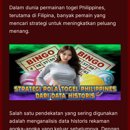
h
a
e
e
k
i
h
a
c
s
l
y
n
a
Dalam dunia permainan togel Philippines,
t
e
s
e
p
e
r
terutama di Filipina, banyak pemain yang
s
b
e
g
e
e
mencari strategi untuk meningkatkan peluang
A
o
n
r
menang.
p
o
g
a
p
k
e
m
r
Salah satu pendekatan yang sering digunakan
adalah menganalisis data historis rekaman
angka-angka yang keluar sebelumnya. Dengan