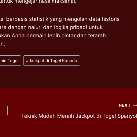
 untuk mengejar hasil maksimal.
 berbasis statistik yang mengolah data historis
re dengan naluri dan logika pribadi untuk
kan Anda bermain lebih pintar dan terarah
n.
ain Togel
#
Jackpot di Togel Kanada
NEXT
Teknik Mudah Meraih Jackpot di Togel Spanyol