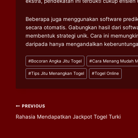
ekstra, pendekatan ini terbukti cukup efisien
Beberapa juga menggunakan software prediksi
secara otomatis. Gabungkan hasil dari softwa
membentuk strategi unik. Cara ini memungkin
daripada hanya mengandalkan keberuntunga
Post
#
Bocoran Angka Jitu Togel
#
Cara Menang Mudah M
Tags:
#
Tips Jitu Menangkan Togel
#
Togel Online
Post
PREVIOUS
Rahasia Mendapatkan Jackpot Togel Turki
navigation