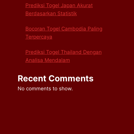
Prediksi Togel Japan Akurat
Berdasarkan Statistik
Bocoran Togel Cambodia Paling
Terpercaya
Prediksi Togel Thailand Dengan
Analisa Mendalam
Recent Comments
No comments to show.