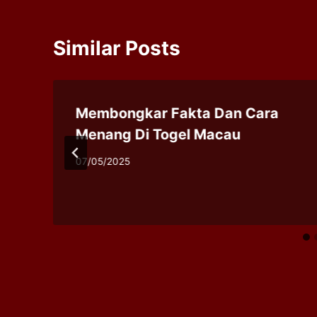
Similar Posts
Membongkar Fakta Dan Cara
Menang Di Togel Macau
07/05/2025