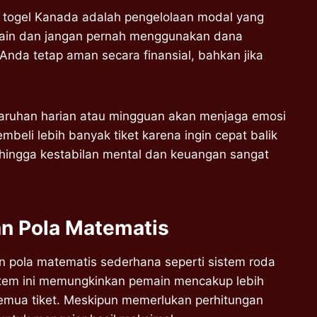
n togel Kanada adalah pengelolaan modal yang
main dan jangan pernah menggunakan dana
 Anda tetap aman secara finansial, bahkan jika
 taruhan harian atau mingguan akan menjaga emosi
beli lebih banyak tiket karena ingin cepat balik
ehingga kestabilan mental dan keuangan sangat
n Pola Matematis
pola matematis sederhana seperti sistem roda
stem ini memungkinkan pemain mencakup lebih
mua tiket. Meskipun memerlukan perhitungan